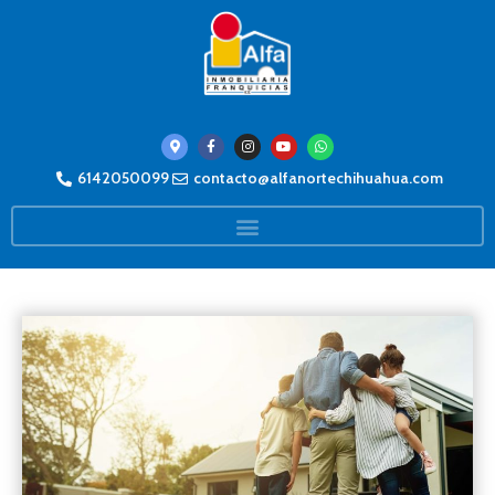
6142050099
contacto@alfanortechihuahua.com