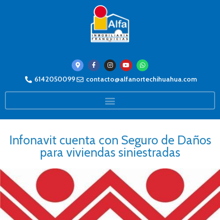
6142050099
contacto@alfanortechihuahua.com
Infonavit cuenta con Seguro de Daños
para viviendas siniestradas