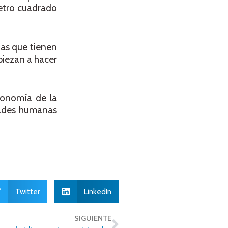
metro cuadrado
nas que tienen
piezan a hacer
conomía de la
idades humanas
Twitter
LinkedIn
SIGUIENTE