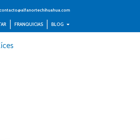
contacto@alfanortechihuahua.com
TAR
FRANQUICIAS
BLOG
aíces