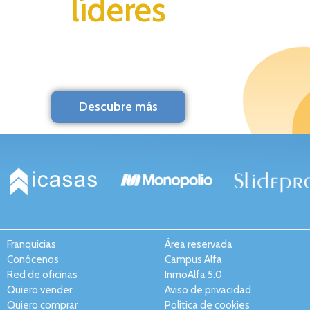
líderes
Descubre más
Franquicias
Área reservada
Conócenos
Campus Alfa
Red de oficinas
InmoAlfa 5.0
Quiero vender
Aviso de privacidad
Quiero comprar
Política de cookies