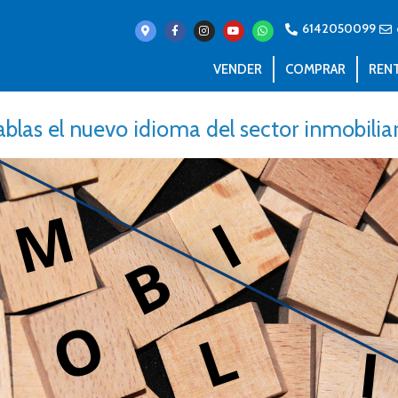
6142050099
VENDER
COMPRAR
REN
blas el nuevo idioma del sector inmobilia