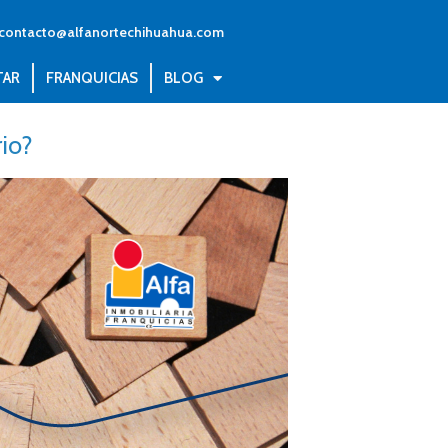
contacto@alfanortechihuahua.com
TAR
FRANQUICIAS
BLOG
rio?