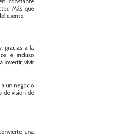
 en constante
ctor. Más que
l cliente.
 gracias a la
dos e incluso
nvertir, vivir
a a un negocio
o de visión de
convierte una