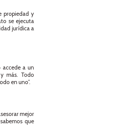
e propiedad y
to se ejecuta
dad jurídica a
no accede a un
s y más. Todo
todo en uno”.
asesorar mejor
ia sabemos que