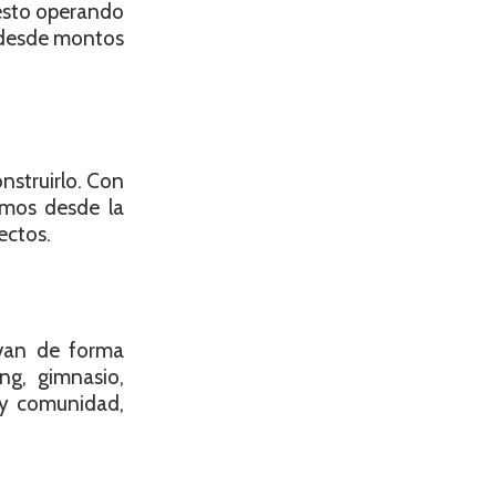
 esto operando
s desde montos
nstruirlo. Con
umos desde la
ectos.
ivan de forma
ng, gimnasio,
d y comunidad,