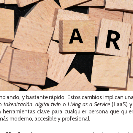
ambiando, y bastante rápido. Estos cambios implican u
mo
tokenización
,
digital twin
o
Living as a Service
(LaaS) y
n herramientas clave para cualquier persona que quie
 más moderno, accesible y profesional.