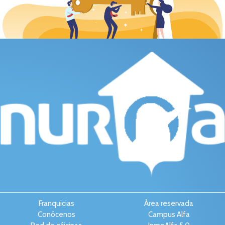
Franquicias
Área reservada
Conócenos
Campus Alfa